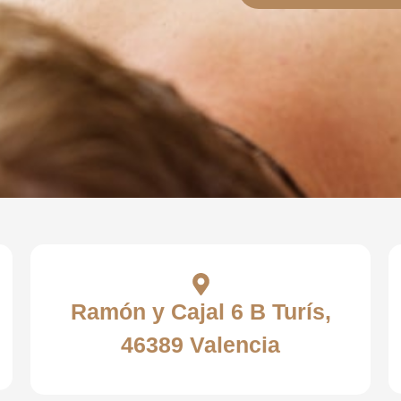
Ramón y Cajal 6 B Turís,
46389 Valencia